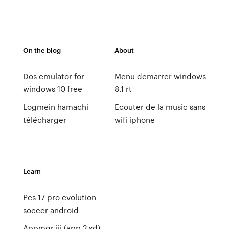
On the blog
About
Dos emulator for
Menu demarrer windows
windows 10 free
8.1 rt
Logmein hamachi
Ecouter de la music sans
télécharger
wifi iphone
Learn
Pes 17 pro evolution
soccer android
Appmgr iii (app 2 sd)